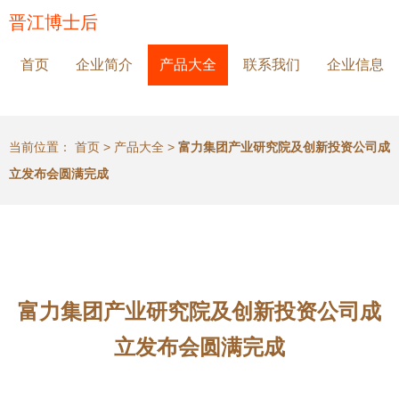
晋江博士后
首页
企业简介
产品大全
联系我们
企业信息
当前位置：
首页
>
产品大全
>
富力集团产业研究院及创新投资公司成
立发布会圆满完成
富力集团产业研究院及创新投资公司成
立发布会圆满完成