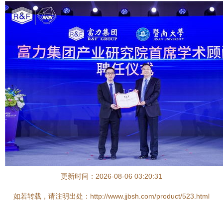
更新时间：2026-08-06 03:20:31
如若转载，请注明出处：http://www.jjbsh.com/product/523.html