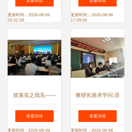
查看详情
查看详情
作部署会议，加强
成果转移转化与博
更新时间：2026-08-06
更新时间：2026-08-06
20:52:58
17:09:56
博士后人才服务保
士后发展
障
抓落实之我见——
教研长路求学问,语
晋江一中陈燎原校
文殿堂取众长——
查看详情
查看详情
长莅临我校开展专
晋江市小学语文黄
更新时间：2026-08-06
更新时间：2026-08-06