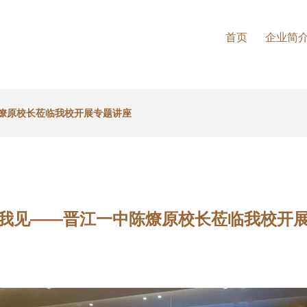
首页
企业简
燎原校长莅临我校开展专题讲座
我见——晋江一中陈燎原校长莅临我校开